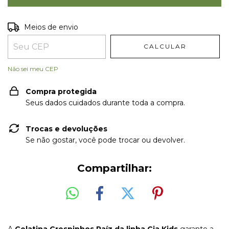
Entregas para o CEP:
ALTERAR CEP
Meios de envio
CALCULAR
Não sei meu CEP
Compra protegida
Seus dados cuidados durante toda a compra.
Trocas e devoluções
Se não gostar, você pode trocar ou devolver.
Compartilhar:
A
Gelatina Crespinhos Raíz da linha Cia Kids
garante a