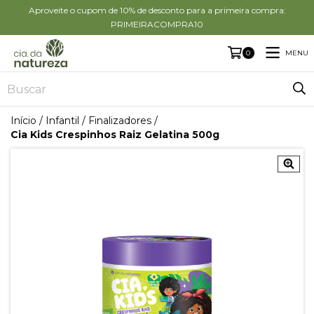
Aproveite o cupom de 10% de desconto para a primeira compra:
PRIMEIRACOMPRA10
MENU
0
Início
/
Infantil
/
Finalizadores
/
Cia Kids Crespinhos Raiz Gelatina 500g