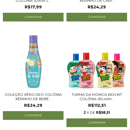
COLÔNIA SUAVE L...
XÊRINHO DE CARI...
R$17,99
R$24,29
COLEÇÃO XÊRO DEO COLÔNIA
TURMA DA MONICA KIDS KIT
XÊRINHO DE BEBÊ...
COLÔNIA SPLASH...
R$24,29
R$112,51
2
X DE
R$58,51