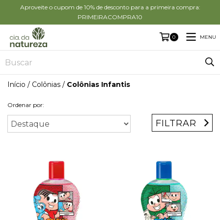
Aproveite o cupom de 10% de desconto para a primeira compra:
PRIMEIRACOMPRA10
MENU
0
Início
/
Colônias
/
Colônias Infantis
Ordenar por:
FILTRAR