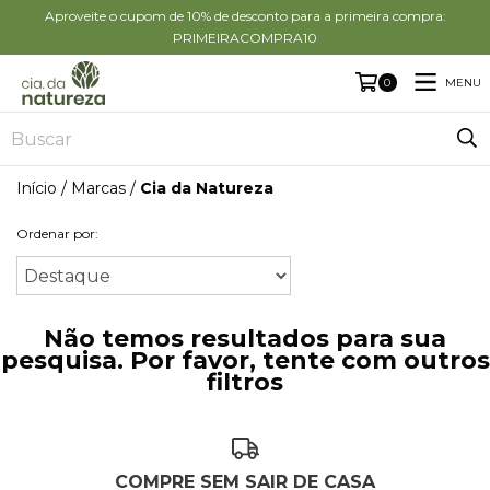
Aproveite o cupom de 10% de desconto para a primeira compra:
PRIMEIRACOMPRA10
MENU
0
Início
/
Marcas
/
Cia da Natureza
Ordenar por:
Não temos resultados para sua
pesquisa. Por favor, tente com outros
filtros
COMPRE SEM SAIR DE CASA