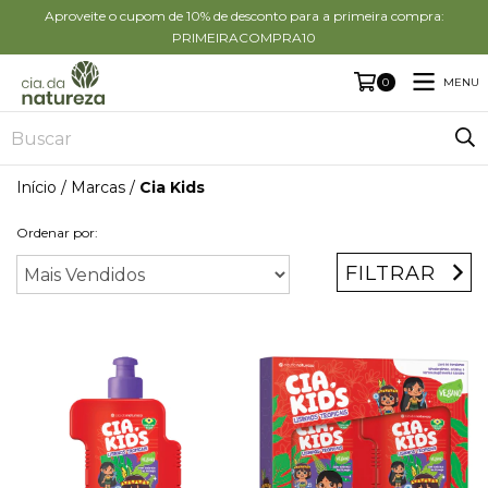
Aproveite o cupom de 10% de desconto para a primeira compra:
PRIMEIRACOMPRA10
MENU
0
Início
/
Marcas
/
Cia Kids
Ordenar por:
FILTRAR