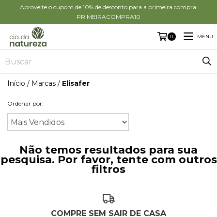
Aproveite o cupom de 10% de desconto para a primeira compra:
PRIMEIRACOMPRA10
MENU
0
Início
/
Marcas
/
Elisafer
Ordenar por:
Não temos resultados para sua
pesquisa. Por favor, tente com outros
filtros
COMPRE SEM SAIR DE CASA